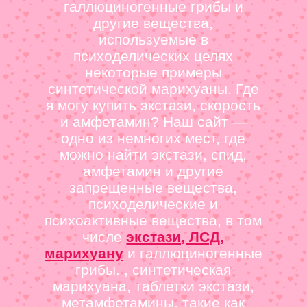
галлюциногенные грибы и
другие вещества,
используемые в
психоделических целях
некоторые примеры
синтетической марихуаны. Где
я могу купить экстази, скорость
и амфетамин? Наш сайт —
одно из немногих мест, где
можно найти экстази, спид,
амфетамин и другие
запрещенные вещества,
психоделические и
психоактивные вещества, в том
числе
экстази, ЛСД,
марихуану
и галлюциногенные
грибы. , синтетическая
марихуана, таблетки экстази,
метамфетамины, такие как