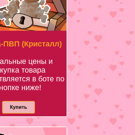
-ПВП (Кристалл)
уальные цены и
купка товара
вляется в боте по
нопке ниже!
Купить