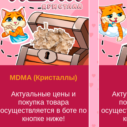
MDMA (Кристаллы)
Актуальные цены и
Акт
покупка товара
по
осуществляется в боте по
осущест
кнопке ниже!
к