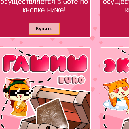
осуществляется в боте по
осущест
кнопке ниже!
к
Купить