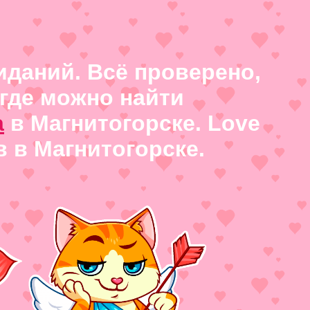
иданий. Всё проверено,
где можно найти
а
в Магнитогорске. Love
 в Магнитогорске.