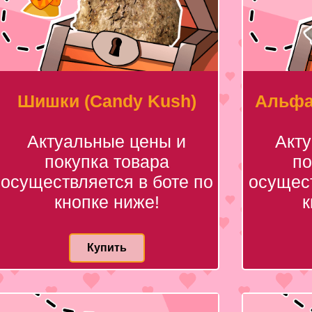
Шишки (Candy Kush)
Альфа
Актуальные цены и
Акт
покупка товара
по
осуществляется в боте по
осущест
кнопке ниже!
к
Купить