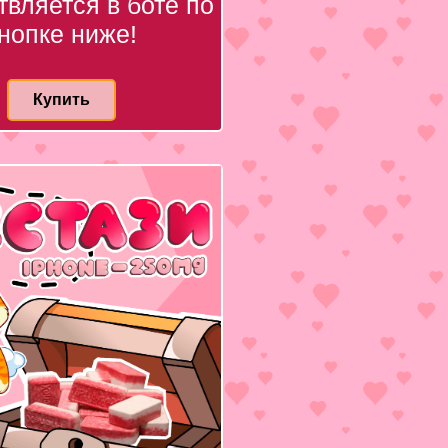
вляется в боте по
нопке ниже!
Купить