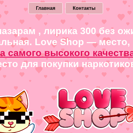
Главная
Контакты
азарам , лирика 300 без ож
льная. Love Shop — место, 
а самого высокого качеств
сто для покупки наркотиков