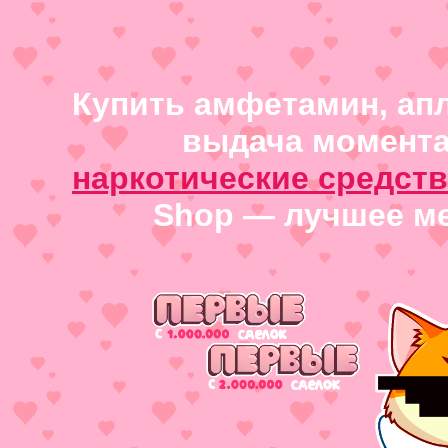
Купить амфетамин, апл
выдача момента
наркотические средств
Shop — лучшее ме