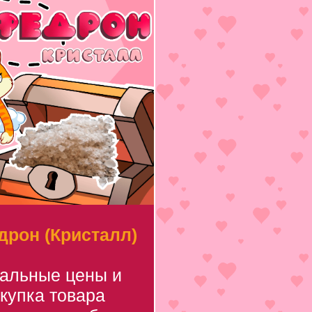
рон (Кристалл)
уальные цены и
купка товара