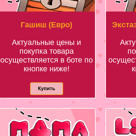
Гашиш (Евро)
Экстаз
Актуальные цены и
Акт
покупка товара
по
осуществляется в боте по
осущест
кнопке ниже!
к
Купить