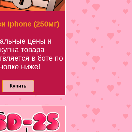
и Iphone (250мг)
уальные цены и
купка товара
вляется в боте по
нопке ниже!
Купить