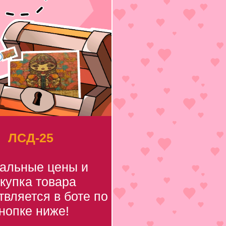
ЛСД-25
уальные цены и
купка товара
вляется в боте по
нопке ниже!